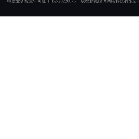
电信业务经营许可证 川B2-20220076 成都精诚绿洲网络科技有