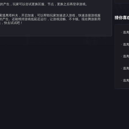
：2023-10-16 16:38:04
案一、重置路径
的页面中有提示将路径设置为当前游戏目录，如果玩家的游戏下
致报错的情况发生，建议玩家将路径更改为一致。
案二、更换区服、节点
迟也可能会导致108003报错的产生，玩家可以尝试更换区
案三、使用腾游加速
以选择打开记录客户端，搜索逃离塔科夫，开启加速，可以帮助
避免服务器离线、掉线问题的产生。还能维持游戏低延迟运行，
登录就送5小时免费试用时长，快去试试吧！