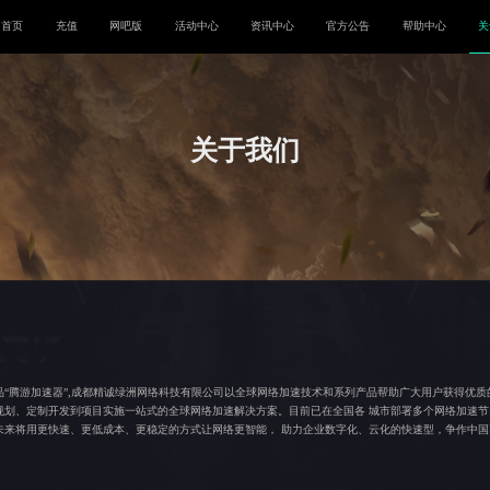
首页
充值
网吧版
活